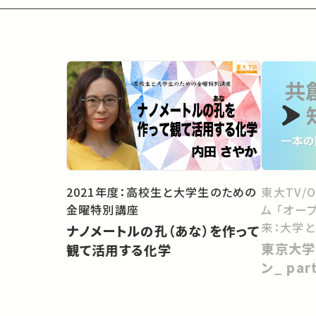
2021年度：高校生と大学生のための
東大TV/
金曜特別講座
ム 「オー
来：大学
ナノメートルの孔（あな）を作って
向けて」
東京大学
観て活用する化学
ン_ pa