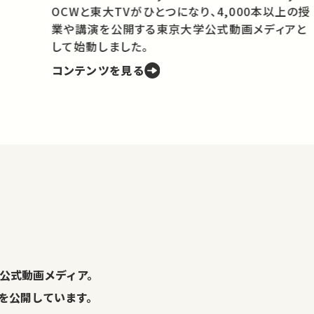
OCWと東大TVがひとつになり、4,000本以上の授
業や講演を公開する東京大学公式動画メディアと
携
して始動しました。
コンテンツを見る
学
の
し
。
公式動画メディア。
演を公開しています。