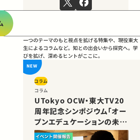
ム
一つのテーマのもと視点を拡げる特集や、現役東大
生によるコラムなど。
知との出会いから探究へ。学
びを拡げ、深めるヒントがここに。
コラム
コラム
UTokyo OCW・東大TV20
周年記念シンポジウム「オー
プンエデュケーションの未
来」の様子をご紹介！