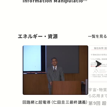
Information Manipulation
and Interference (FIMI) in
a Changing Security
Landscape［EN］
エネルギー・資源
一覧を見る
宇宙・物
ら応用ま
回路網と超電導（仁田旦三最終講義）
第9回 超伝導、強相関、トポロジ