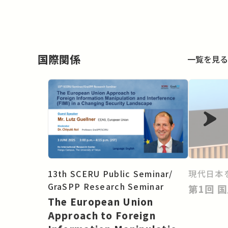
国際関係
一覧を見る
13th SCERU Public Seminar/
現代日本を
GraSPP Research Seminar
第
The European Union
Approach to Foreign