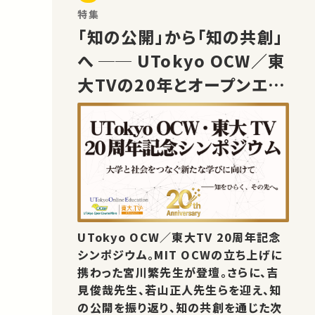
特集
「知の公開」から「知の共創」
へ ── UTokyo OCW／東
大TVの20年とオープンエデ
ュケーションの未来
UTokyo OCW／東大TV 20周年記念
シンポジウム。MIT OCWの立ち上げに
携わった宮川繁先生が登壇。さらに、吉
見俊哉先生、若山正人先生らを迎え、知
の公開を振り返り、知の共創を通じた次