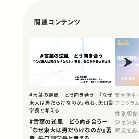
関連コンテンツ
#言葉の逆風 どう向き合うー『なぜ
東大院生
東大は男だらけなのか』著者、矢口副
プログラム
学長と考える
性別役割
#言葉の逆風 どう向き合うー
ジェンダ
『なぜ東大は男だらけなのか』著
考えてみ
者、矢口副学長と考える