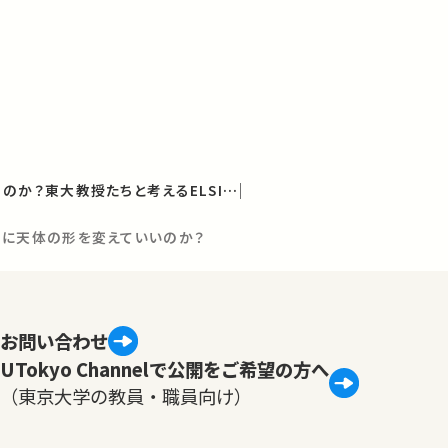
技術は人を不幸にするのか？東大教授たちと考えるELSI/RRI Vol.3 「宇宙×資源で人類の活動領域をどう拡げるか」
のために天体の形を変えていいのか？
お問い合わせ
UTokyo Channelで公開をご希望の方へ
（東京大学の教員・職員向け）