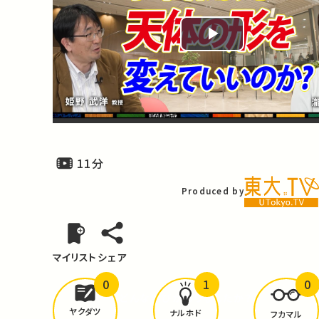
Play
Video
11分
Produced by
マイリスト
シェア
0
1
0
どんな学びが
ありましたか？
ヤクダツ
ナルホド
フカマル