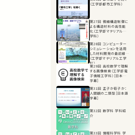
（工学部都市工学科）
第27回 微細構造制御に
よる構造材料の高性能
化（工学部マテリアル工
学科）
第28回 コンピューター
シミュレーションを活用
した材料開発の最前線
（工学部マテリアル工学
科）
第29回 高校数学で理解
する画像検索（工学部電
子情報工学科）［日本語
字幕］
第31回 孟子か荀子か：
人間観の二類型［日本語
字幕］
第32回 数学科 学科紹
介
第33回 情報科学科 学