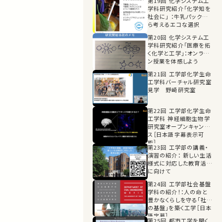
第19回 化学システム工
学科研究紹介「化学知を
社会に」 ：牛乳パックか
ら考えるエコな選択
第20回 化学システム工
学科研究紹介「医療を拓
く化学と工学」：オンライ
ン授業を体感しよう
第21回 工学部化学生命
工学科バーチャル研究室
見学 野崎研究室
第22回 工学部化学生命
工学科 神経細胞生物学
研究室オープンキャンパ
ス［日本語字幕表示可
能］
第23回 工学部の講義・
演習の紹介： 新しい生活
様式に対応した教育活動
に向けて
第24回 工学部社会基盤
学科の紹介！：人の命と
豊かなくらしを守る「社会
の基盤」を築く工学［日本
語字幕］
第25回 都市工学を開く