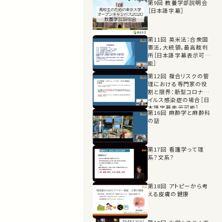
第9回 教養学部説明会
［日本語字幕］
第11回 英米法：合衆国
憲法，大統領，最高裁判
所［日本語字幕表示可
能］
第12回 複合リスクの管
理における専門家の役
割と限界：新型コロナウ
イルス感染症の場合［日
本語字幕表示可能］
第16回 麻酔学と麻酔科
の話
第17回 看護学って理
系？文系？
第18回 アトピーから考
える皮膚の健康