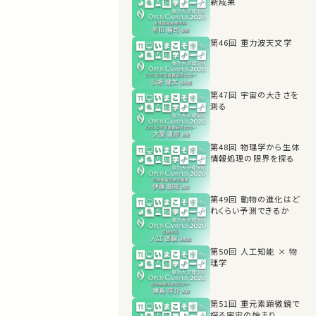
新成果
第46回 重力波天文学
第47回 宇宙の大きさを
測る
第48回 物理学から生体
情報処理の限界を探る
第49回 動物の進化はど
れくらい予測できるか
第50回 人工知能 × 物
理学
第51回 重元素顕微鏡で
探る宇宙の始まり