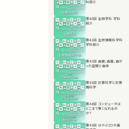
科紹介
第40回 生物学科 学科
紹介
第41回 生物情報科学科
学科紹介
第42回 曲線，曲面，曲が
った空間と曲率
第43回 計算科学と計算
機科学
第44回 コンピュータは
どこまで賢くなれるの
か？
第45回 はやぶさ2の最