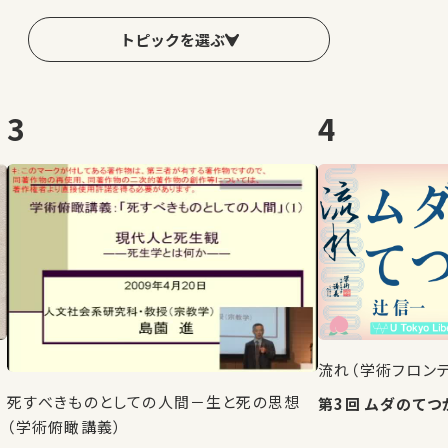
トピックを選ぶ
3
4
流れ（学術フロン
死すべきものとしての人間－生と死の思想
第3回 ムダのて
（学術俯瞰講義）