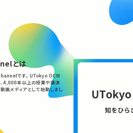
nnelとは
す。 UTokyo OCW
、4,000本以上の授業や講演
動画メディアとして始動しまし