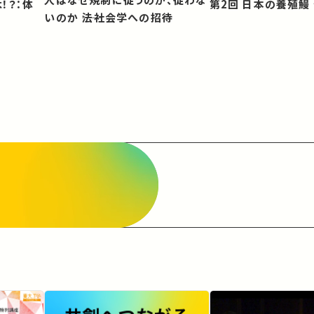
第2回 日本の養殖
いのか ――法社会学への招待