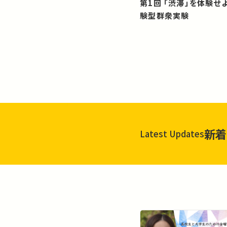
第1回 「渋滞」を体験せよ！？：体
験型群衆実験
新着
Latest Updates
一覧を見る