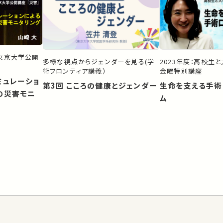
）東京大学公開
多様な視点からジェンダーを見る(学
2023年度：高校生
術フロンティア講義）
金曜特別講座
ミュレーショ
第3回 こころの健康とジェンダー
生命を支える手術
の災害モニ
ム