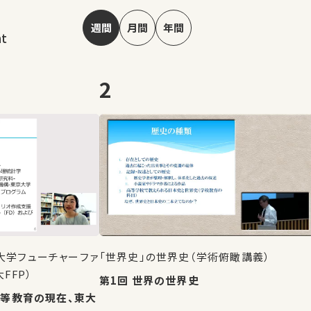
週間
月間
年間
nt
2
大学フューチャーファ
「世界史」の世界史（学術俯瞰講義）
FFP）
第1回 世界の世界史