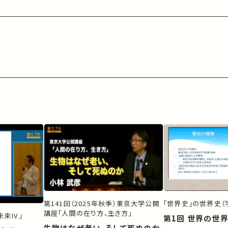
第141回（2025年秋季）東京大学公開
「世界史」の世界史（
講座「人間の在り方、生き方」
来IV」
第1回 世界の世
生物はなぜ老い、そして死ぬのか