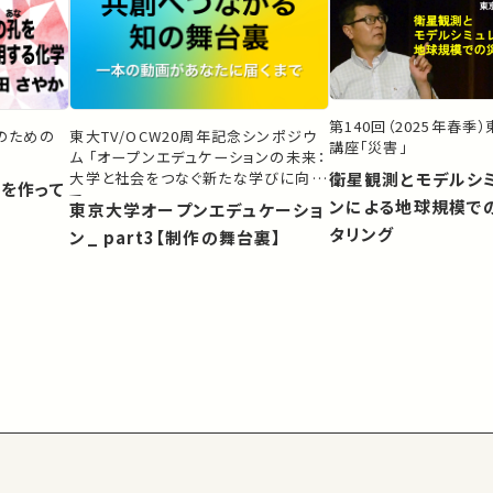
第140回（2025年春季
生のための
東大TV/OCW20周年記念シンポジウ
講座「災害」
ム 「オープンエデュケーションの未来：
大学と社会をつなぐ新たな学びに向け
衛星観測とモデルシ
）を作って
て」
ンによる地球規模で
東京大学オープンエデュケーショ
タリング
ン_ part3【制作の舞台裏】