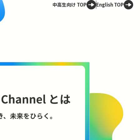
中高生向け TOP
English TOP
Spotligh
技術は、
——ELSI
理のこれ
AIやロボット
に何をもたらす
に、技術と社会
コンテンツを見