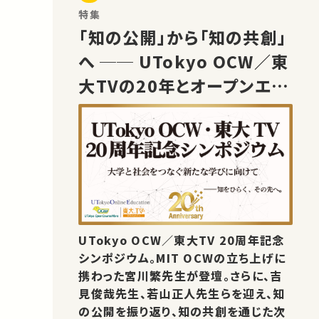
特集
「知の公開」から「知の共創」
へ ── UTokyo OCW／東
大TVの20年とオープンエデ
ュケーションの未来
UTokyo OCW／東大TV 20周年記念
シンポジウム。MIT OCWの立ち上げに
携わった宮川繁先生が登壇。さらに、吉
見俊哉先生、若山正人先生らを迎え、知
の公開を振り返り、知の共創を通じた次