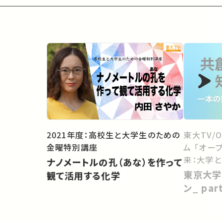
2021年度：高校生と大学生のための
東大TV/
金曜特別講座
ム 「オー
来：大学
ナノメートルの孔（あな）を作って
向けて」
東京大学
観て活用する化学
ン_ pa