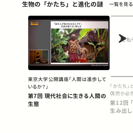
生物の「かたち」と進化の謎
一覧を見る
東京大学公開講座「人間は進歩して
「かたち」
いるか？」
偶然か必
第7回 現代社会に生きる人間の
第12回 「超・利己的な遺伝子」を
生態
生み出し