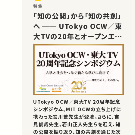
特集
「知の公開」から「知の共創」
へ ── UTokyo OCW／東
大TVの20年とオープンエデ
ュケーションの未来
UTokyo OCW／東大TV 20周年記念
シンポジウム。MIT OCWの立ち上げに
携わった宮川繁先生が登壇。さらに、吉
見俊哉先生、若山正人先生らを迎え、知
の公開を振り返り、知の共創を通じた次