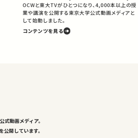
OCWと東大TVがひとつになり、4,000本以上の授
業や講演を公開する東京大学公式動画メディアと
携
して始動しました。
コンテンツを見る
学
の
し
。
公式動画メディア。
演を公開しています。