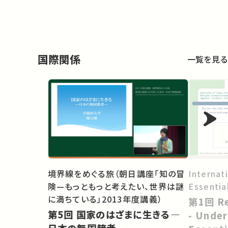
国際関係
一覧を見る
境界線をめぐる旅（朝日講座「知の冒
Internat
険—もっともっと考えたい、世界は謎
Essentia
に満ちている」2013年度講義）
第1回 Refugee Recognition
第5回 国家のはざまに生きる―
- Under