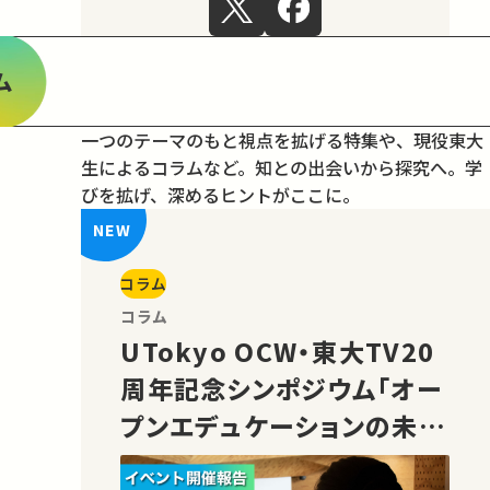
ム
一つのテーマのもと視点を拡げる特集や、現役東大
生によるコラムなど。
知との出会いから探究へ。学
びを拡げ、深めるヒントがここに。
コラム
コラム
UTokyo OCW・東大TV20
周年記念シンポジウム「オー
プンエデュケーションの未
来」の様子をご紹介！