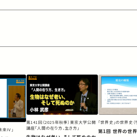
第141回（2025年秋季）東京大学公開
「世界史」の世界史（
講座「人間の在り方、生き方」
来IV」
第1回 世界の世
生物はなぜ老い、そして死ぬのか