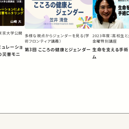
）東京大学公開
多様な視点からジェンダーを見る(学
2023年度：高校生
術フロンティア講義）
金曜特別講座
ミュレーショ
第3回 こころの健康とジェンダー
生命を支える手術
の災害モニ
ム