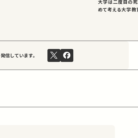
大学は二度目の死
めて考える大学教
を発信しています。