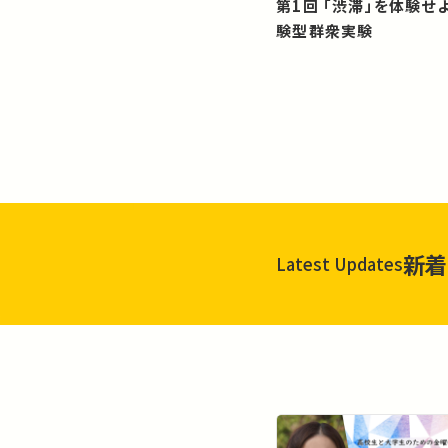
第1回 「渋滞」を体験せよ！？：体
験型群衆実験
新着
Latest Updates
一覧を見る