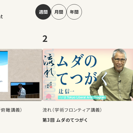
週間
月間
年間
nt
2
術俯瞰講義）
流れ（学術フロンティア講義）
第3回 ムダのてつがく