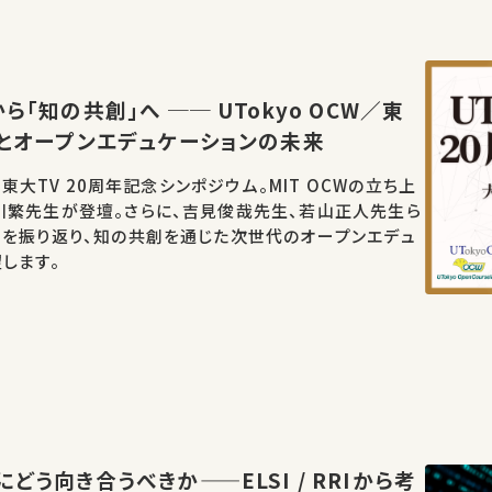
ら「知の共創」へ ── UTokyo OCW／東
年とオープンエデュケーションの未来
W／東大TV 20周年記念シンポジウム。MIT OCWの立ち上
川繁先生が登壇。さらに、吉見俊哉先生、若山正人先生ら
開を振り返り、知の共創を通じた次世代のオープンエデュ
します。
どう向き合うべきか——ELSI / RRIから考