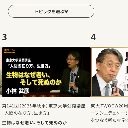
トピックを選ぶ
3
4
第141回（2025年秋季）東京大学公開講座
東大TV/OCW2
「人間の在り方、生き方」
ープンエデュケー
をつなぐ新たな学
生物はなぜ老い、そして死ぬのか