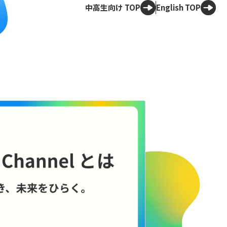
中高生向け TOP
English TOP
Spotligh
技術は、
——ELSI
理のこれ
AIやロボット
に何をもたらす
に、技術と社会
コンテンツを見