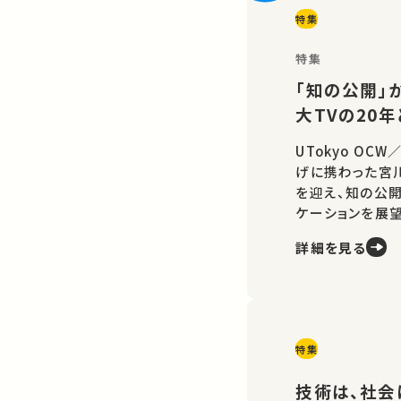
特集
特集
「知の公開」か
大TVの20
UTokyo OC
げに携わった宮
を迎え、知の公
ケーションを展望
詳細を見る
特集
技術は、社会に