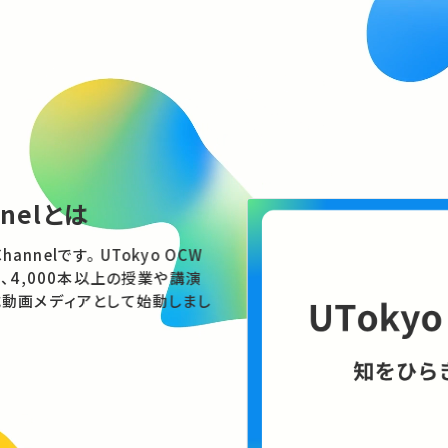
nnelとは
す。 UTokyo OCW
、4,000本以上の授業や講演
動画メディアとして始動しまし