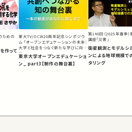
第140回（2025年春季
生のための
東大TV/OCW20周年記念シンポジウ
講座「災害」
ム 「オープンエデュケーションの未来：
大学と社会をつなぐ新たな学びに向け
衛星観測とモデルシ
）を作って
て」
ンによる地球規模で
東京大学オープンエデュケーショ
タリング
ン_ part3【制作の舞台裏】