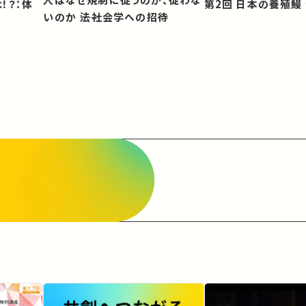
第2回 日本の養殖
いのか ――法社会学への招待