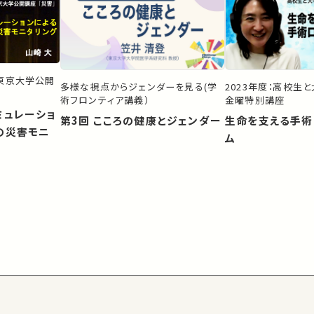
）東京大学公開
多様な視点からジェンダーを見る(学
2023年度：高校生
術フロンティア講義）
金曜特別講座
ミュレーショ
第3回 こころの健康とジェンダー
生命を支える手術
の災害モニ
ム