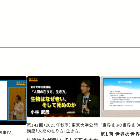
第141回（2025年秋季）東京大学公開
「世界史」の世界史（
講座「人間の在り方、生き方」
来IV」
第1回 世界の世
生物はなぜ老い、そして死ぬのか