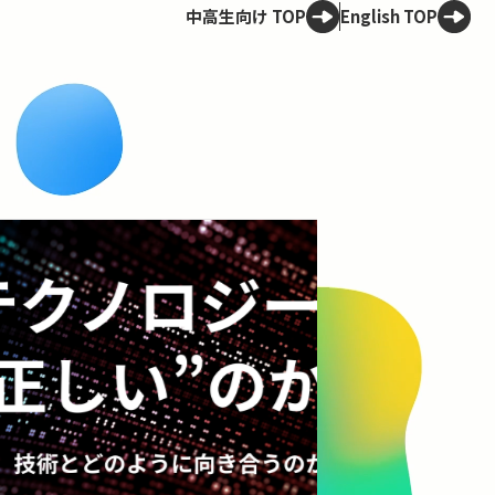
中高生向け TOP
English TOP
Spotligh
OCWアーカイブ
30年後の
ける
30年後、世界は
問の“悪”、共生
問いから、未来
コンテンツを見