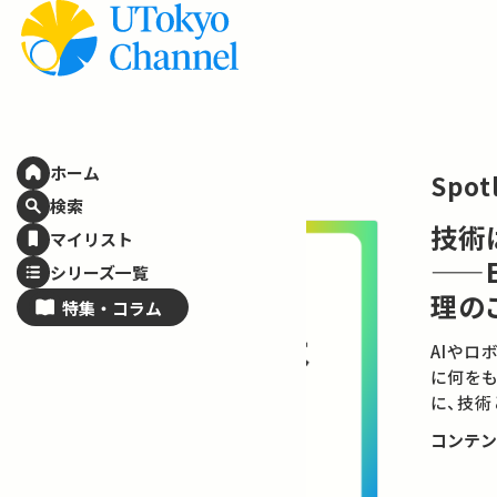
ホーム
Spotlight
特集
検索
技術は、社会に
マイリスト
——ELSI / 
シリーズ一覧
理のこれから
特集・
コラム
AIやロボット、エネルギ
に何をもたらすのでしょ
に、技術と社会の関係を
コンテンツを見る