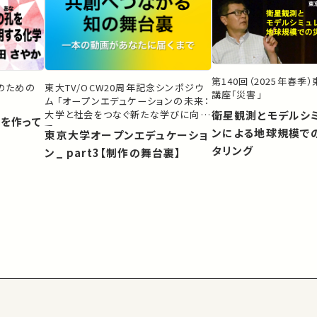
第140回（2025年春季
生のための
東大TV/OCW20周年記念シンポジウ
講座「災害」
ム 「オープンエデュケーションの未来：
大学と社会をつなぐ新たな学びに向け
衛星観測とモデルシ
）を作って
て」
ンによる地球規模で
東京大学オープンエデュケーショ
タリング
ン_ part3【制作の舞台裏】