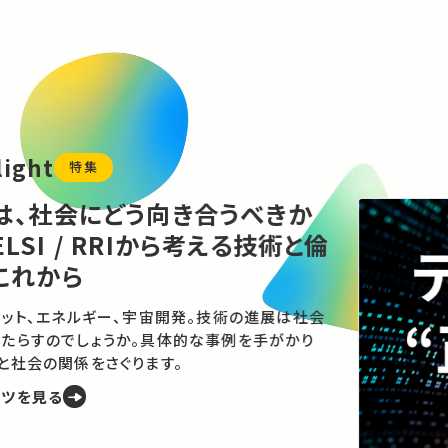
どう向き合うべきか
RRIから考える技術と倫
ー、宇宙開発。技術の進展は社会
うか。具体的な事例を手がかり
さぐります。