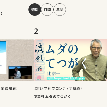
週間
月間
年間
nt
2
術俯瞰講義）
流れ（学術フロンティア講義）
第3回 ムダのてつがく