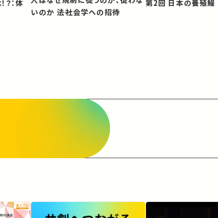
第2回 日本の養殖
いのか ――法社会学への招待