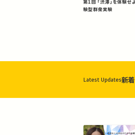
第1回 「渋滞」を体験せよ！？：体
験型群衆実験
新着
Latest Updates
一覧を見る