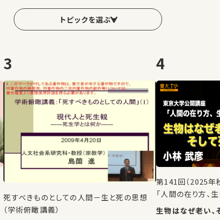
トピックを選ぶ
3
4
第141回（202
「人間の在り方、生
死すべきものとしての人間－生と死の思想
（学術俯瞰講義）
生物はなぜ老い、