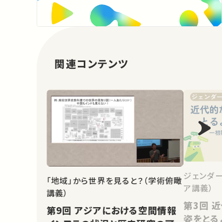
関連コンテンツ
ジェンダ
「地域」から世界を見ると？（学術俯瞰
ア講義）
講義）
第3回 近代的な個人はなぜ男の
第9回 アジアにおける空間情報
姿をとる