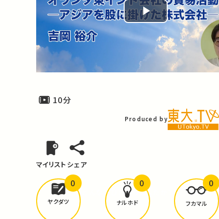
Play
Video
10分
Produced by
マイリスト
シェア
0
0
0
どんな学びが
ありましたか？
ヤクダツ
ナルホド
フカマル