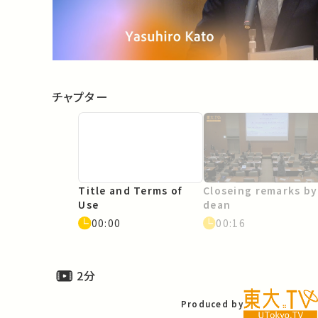
Video
チャプター
Title and Terms of
Closeing remarks by
Use
dean
00:00
00:16
2分
Produced by