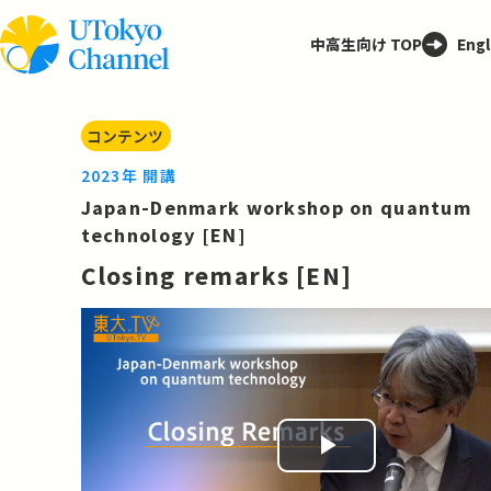
中高生向け TOP
Engl
コンテンツ
2023年 開講
Japan-Denmark workshop on quantum
technology [EN]
Closing remarks [EN]
Play