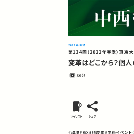
2022年 開講
第134回（2022年春季）東
変革はどこから？個
36分
マイリスト
シェア
#環境
#GX
#脱炭素
#学術イベント