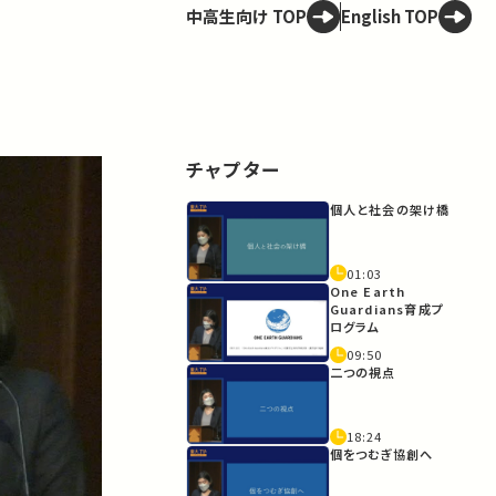
中高生向け TOP
English TOP
チャプター
個人と社会の架け橋
01:03
One Earth
Guardians育成プ
ログラム
09:50
二つの視点
18:24
個をつむぎ協創へ