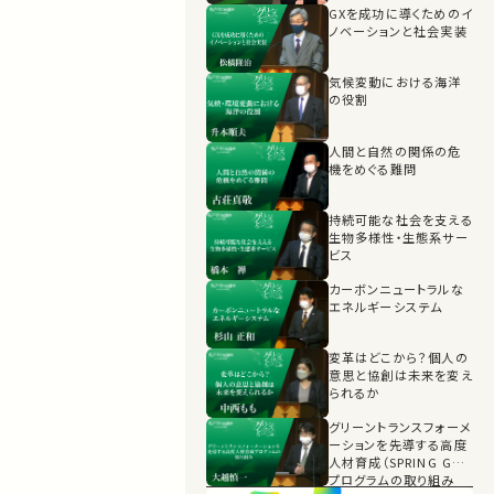
GXを成功に導くためのイ
ノベーションと社会実装
気候変動における海洋
の役割
人間と自然の関係の危
機をめぐる難問
持続可能な社会を支える
生物多様性・生態系サー
ビス
カーボンニュートラルな
エネルギーシステム
変革はどこから？個人の
意思と協創は未来を変え
られるか
グリーントランスフォーメ
ーションを先導する高度
人材育成（SPRING GX）
プログラムの取り組み