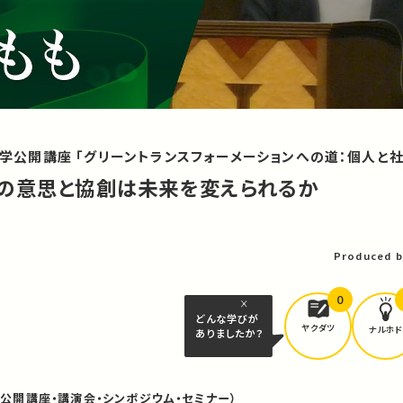
京大学公開講座 「グリーントランスフォーメーションへの道：個人と
人の意思と協創は未来を変えられるか
Produced b
0
どんな学びが
ヤクダツ
ナルホド
ありましたか？
（公開講座・講演会・シンポジウム・セミナー）