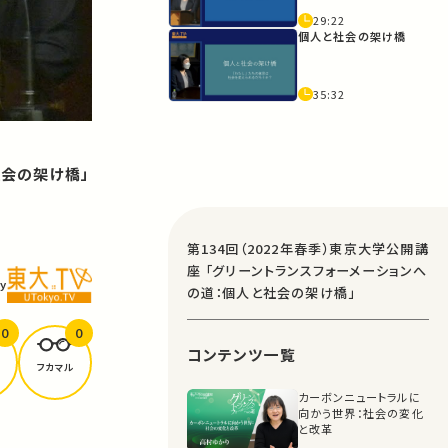
29:22
個人と社会の架け橋
35:32
社会の架け橋」
第134回（2022年春季）東京大学公開講
座 「グリーントランスフォーメーションへ
y
の道：個人と社会の架け橋」
0
0
コンテンツ一覧
フカマル
カーボンニュートラルに
向かう世界：社会の変化
と改革