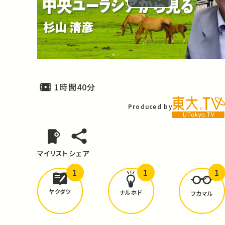
Play
Video
1時間40分
Produced by
マイリスト
シェア
1
1
1
どんな学びが
ありましたか？
ヤクダツ
ナルホド
フカマル