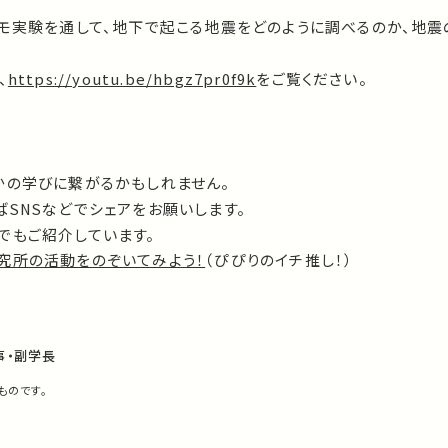
デモ実験を通して、地下で起こる地震をどのように調べるのか、地
、
https://youtu.be/hbgz7pr0f9k
をご覧ください。
かの学びに繋がるかもしれません。
SNSなどでシェアをお願いします。
でもご紹介しています。
究所の活動をのぞいてみよう！
（ぴぴりのイチ推し！）
事・副学長
ものです。