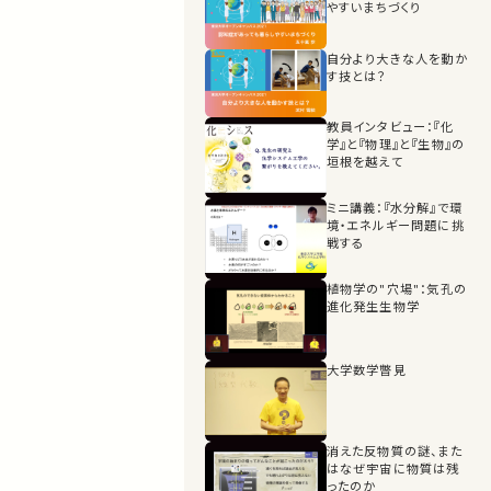
やすいまちづくり
自分より大きな人を動か
す技とは？
教員インタビュー：『化
学』と『物理』と『生物』の
垣根を越えて
ミニ講義：『水分解』で環
境・エネルギー問題に挑
戦する
植物学の"穴場"：気孔の
進化発生生物学
大学数学暼見
消えた反物質の謎、また
はなぜ宇宙に物質は残
ったのか