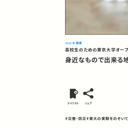
2021年 開講
高校生のための東京大学オープ
身近なもので出来る地
マイリスト
シェア
#災害・防災
#東大の実験をのぞいて