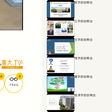
医学部説明会
工学部説明会
文学部説明会
理学部説明会
y
0
0
農学部説明会
フカマル
経済学部説明会