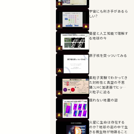
宇宙にも利き手があるら
しい？
衛星と人工知能で理解す
る地球の今
原子核を突っついてみる
素粒子実験でわかってき
た対称性と真空の不思
議：LHC加速器でヒッグ
ス粒子に迫る
揺れない地震の話
火星に生命は存在する
のか？地球の岩の中で生
きる微生物が物語ること