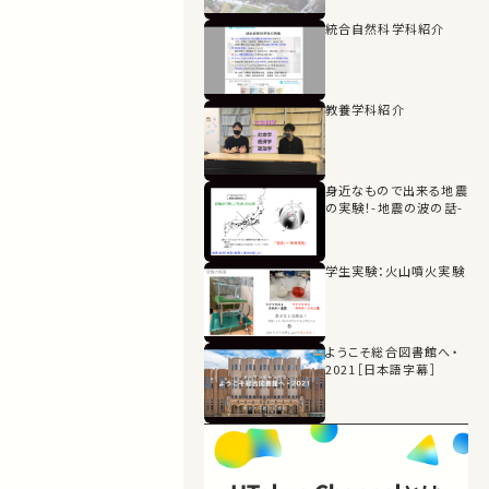
統合自然科学科紹介
教養学科紹介
身近なもので出来る地震
の実験！-地震の波の話-
学生実験：火山噴火実験
ようこそ総合図書館へ・
2021［日本語字幕］