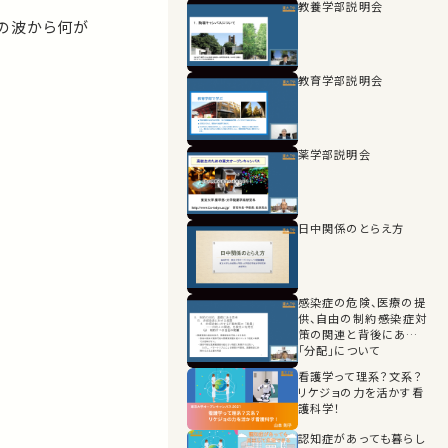
教養学部説明会
震の波から何が
教育学部説明会
薬学部説明会
日中関係のとらえ方
感染症の危険、医療の提
供、自由の制約――感染症対
策の関連と背後にある
「分配」について
看護学って理系？文系？
リケジョの力を活かす看
護科学！
認知症があっても暮らし