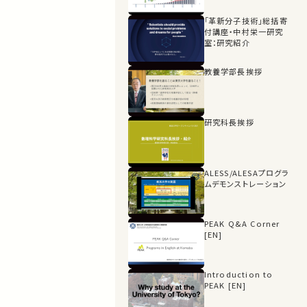
「革新分子技術」総括寄
付講座・中村栄一研究
室：研究紹介
教養学部長挨拶
研究科長挨拶
ALESS/ALESAプログラ
ムデモンストレーション
PEAK Q&A Corner
[EN]
Introduction to
PEAK [EN]