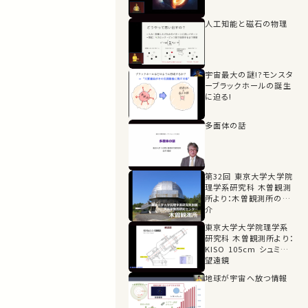
人工知能と磁石の物理
宇宙最大の謎!?モンスタ
ーブラックホールの誕生
に迫る!
多面体の話
第32回 東京大学大学院
理学系研究科 木曽観測
所より：木曽観測所の紹
介
東京大学大学院理学系
研究科 木曽観測所より：
KISO 105cm シュミット
望遠鏡
地球が宇宙へ放つ情報