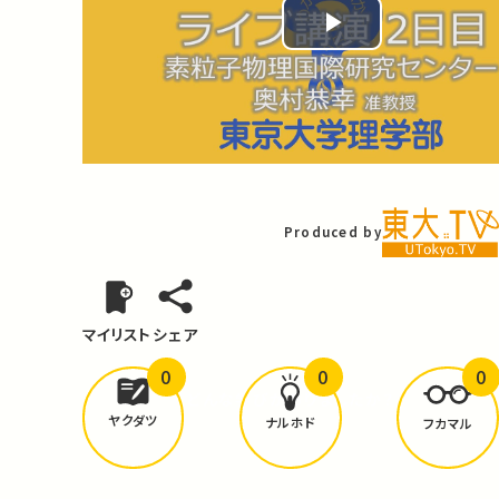
Play
Video
Produced by
マイリスト
シェア
0
0
0
どんな学びが
ありましたか？
ヤクダツ
ナルホド
フカマル