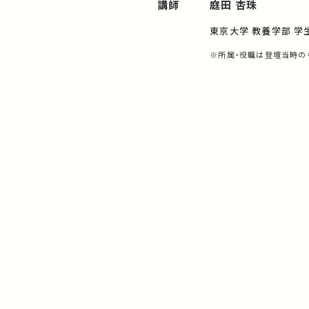
講師
庭田 杏珠
東京大学 教養学部 学
※所属・役職は登壇当時の