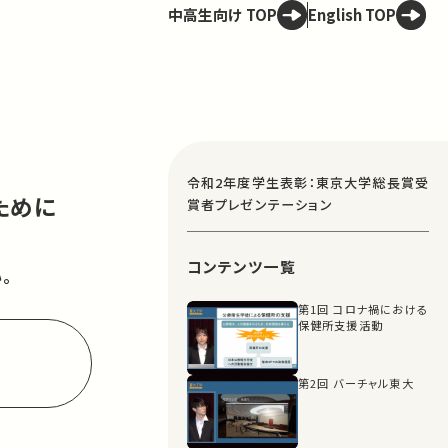
中高生向け TOP
English TOP
令和2年度学生表彰：東京大学総長賞受
ために
賞者プレゼンテーション
コンテンツ一覧
。
第1回 コロナ禍における
保健所支援活動
第2回 バーチャル東大