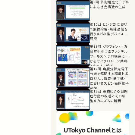
第9回 多階層進化モデル
による社会構造の生成
第10回 ヒンジ部におい
て無線給電・無線通信を
行うメガネ型デバイスの
研究
第11回 グラフェン/六方
晶窒化ホウ素ファンデル
ワールスヘテロ構造にお
けるサイクロトロン共鳴
とキャリア輸送
第12回 角度分解光電子
分光で解明する積層トポ
ロジカル物質・量子薄膜
におけるスピン偏極電子
制御
第13回 運動による自閉
症行動の改善とその細
胞メカニズムの解明