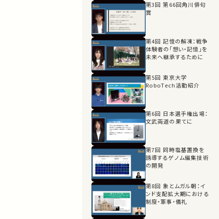
第3回 第66回角川俳句
賞
第4回 記憶の解凍：戦争
体験者の「想い・記憶」を
未来へ継承するために
第5回 東京大学
RoboTech活動紹介
第6回 日本選手権出場：
文武両道の果てに
第7回 同時塩基置換を
誘導するゲノム編集技術
の開発
第8回 象とムガル朝：イ
ンド支配拡大期における
制度・軍事・儀礼