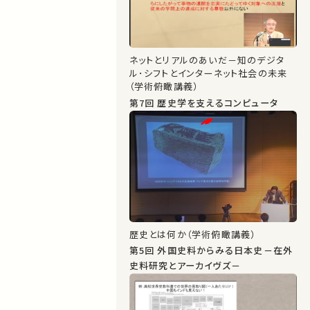
ネットとリアルのあいだ－知のデジタ
ル･シフトとインターネット社会の未来
（学術俯瞰講義）
第7回 歴史学を支えるコンピュータ
歴史とは何か（学術俯瞰講義）
第5回 外国史料からみる日本史－在外
史料研究とアーカイヴズ－