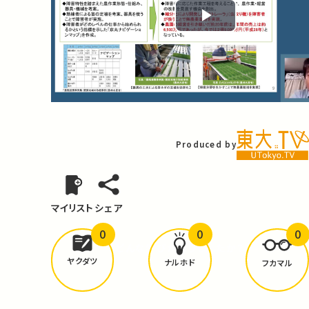
Play
Video
Produced by
マイリスト
シェア
0
0
0
どんな学びが
ありましたか？
ヤクダツ
ナルホド
フカマル