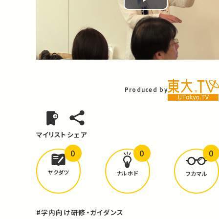
Play
Video
Produced by
マイリスト
シェア
0
0
0
どんな学びが
ありましたか？
ヤクダツ
ナルホド
フカマル
#学内向け研修・ガイダンス