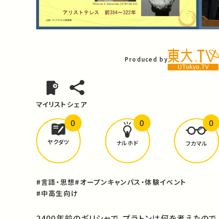
Video
Produced by
マイリスト
シェア
0
0
0
どんな学びが
ありましたか？
ヤクダツ
ナルホド
フカマル
#言語・思想
#オープンキャンパス・体験イベント
#中高生向け
2400年前のギリシャで、プラトンは何を考えたので