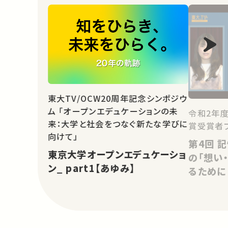
東大TV/OCW20周年記念シンポジウ
ム 「オープンエデュケーションの未
令和2年
来：大学と社会をつなぐ新たな学びに
賞受賞者
向けて」
第4回 記憶の解凍：戦争体験者
東京大学オープンエデュケーショ
の「想い
ン_ part1【あゆみ】
るために