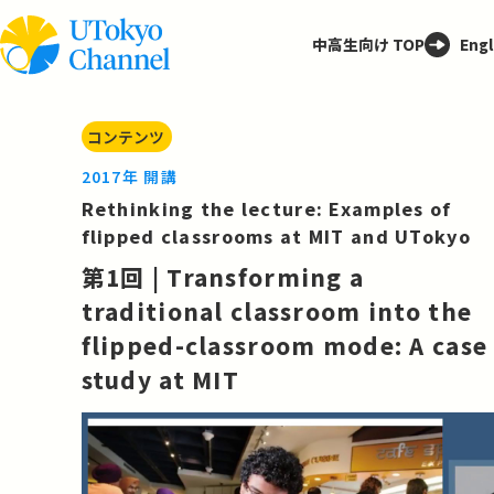
中高生向け TOP
Engl
コンテンツ
2017年 開講
Rethinking the lecture: Examples of
flipped classrooms at MIT and UTokyo
第1回 | Transforming a
traditional classroom into the
flipped-classroom mode: A case
study at MIT