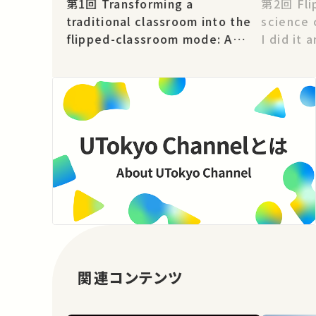
第1回 Transforming a
第2回 Flipping a foundation
traditional classroom into the
science 
flipped-classroom mode: A
I did it 
case study at MIT
関連コンテンツ