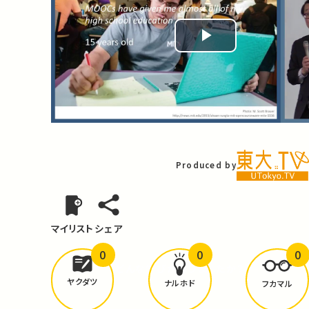
Play
Video
Produced by
マイリスト
シェア
0
0
0
どんな学びが
ありましたか？
ヤクダツ
ナルホド
フカマル