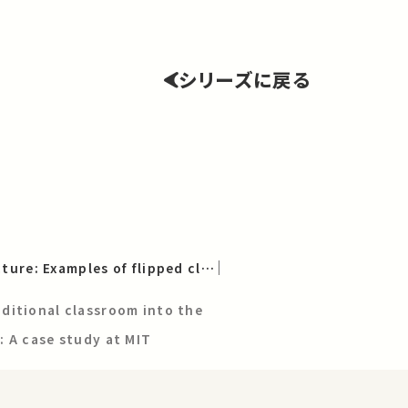
シリーズに戻る
Rethinking the lecture: Examples of flipped classrooms at MIT and UTokyo
ditional classroom into the
 A case study at MIT