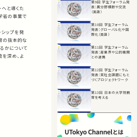
第9回 学生フォーラム発
表：異分野横断や交流
ーへと導くた
（英語）
学省の事業で
第10回 学生フォーラム
発表：グローバル化や国
ーシップを発
際化（英語）
育の抜本的な
あるかについて
第11回 学生フォーラム
発表：産業界や公的機関
流を深め、よ
との連携
第12回 学生フォーラム
発表：実社会課題にもと
づくプロジェクトワーク
第13回 日本の大学院教
育を考える