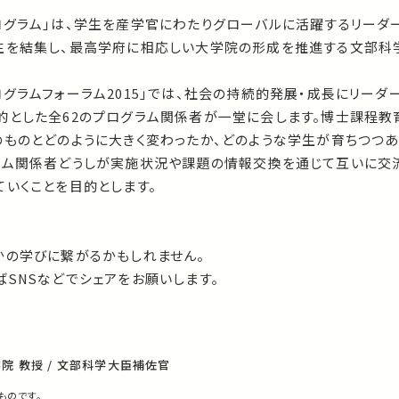
ログラム」は、学生を産学官にわたりグローバルに活躍するリーダ
生を結集し、最高学府に相応しい大学院の形成を推進する文部科
グラムフォーラム2015」では、社会の持続的発展・成長にリーダ
的とした全62のプログラム関係者が一堂に会します。博士課程教
のものとどのように大きく変わったか、どのような学生が育ちつつ
ラム関係者どうしが実施状況や課題の情報交換を通じて互いに交
いくことを目的とします。
かの学びに繋がるかもしれません。
SNSなどでシェアをお願いします。
院 教授 / 文部科学大臣補佐官
ものです。