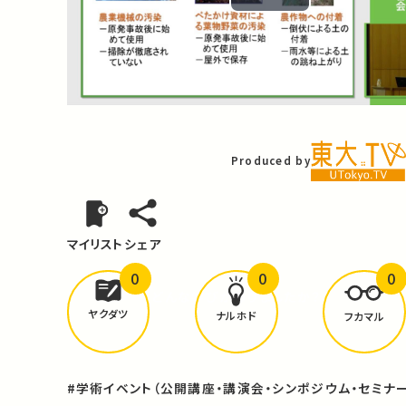
Play
Video
Produced by
マイリスト
シェア
0
0
0
どんな学びが
ありましたか？
ヤクダツ
ナルホド
フカマル
#学術イベント（公開講座・講演会・シンポジウム・セミナー