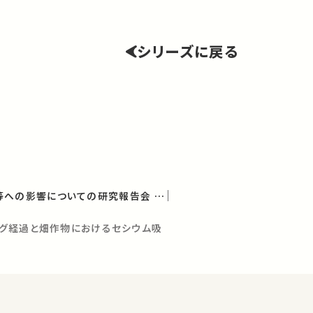
シリーズに戻る
放射能の農畜水産物等への影響についての研究報告会 第10回報告会
グ経過と畑作物におけるセシウム吸