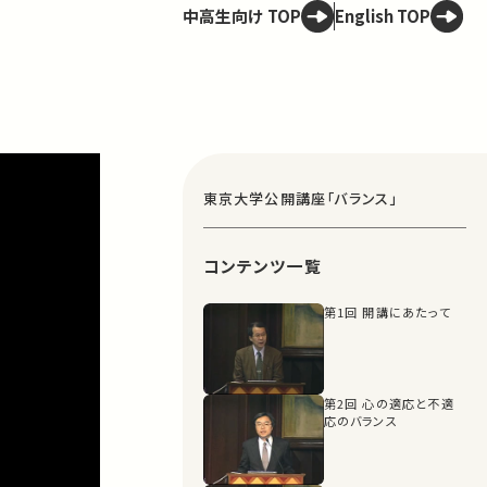
中高生向け TOP
English TOP
東京大学公開講座「バランス」
コンテンツ一覧
第1回 開講にあたって
第2回 心の適応と不適
応のバランス