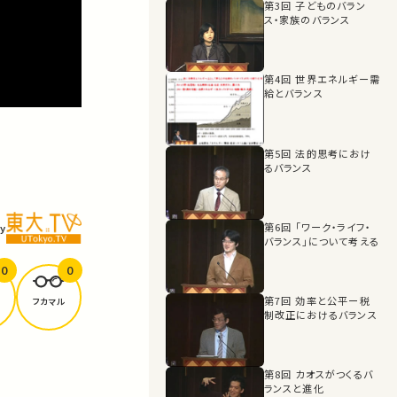
第3回 子どものバラン
ス・家族のバランス
第4回 世界エネルギー需
給とバランス
第5回 法的思考におけ
るバランス
第6回 「ワーク・ライフ・
y
バランス」について考える
0
0
第7回 効率と公平ー税
フカマル
制改正におけるバランス
第8回 カオスがつくるバ
ランスと進化