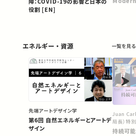
Modern
障：COVID-19の影響と日本の
Environ
役割 [EN]
Element
Securit
エネルギー・資源
一覧を見る
先端アートデザイン学
Juan Ca
第6回 自然エネルギーとアートデ
局長）特別
ザイン
持続可能