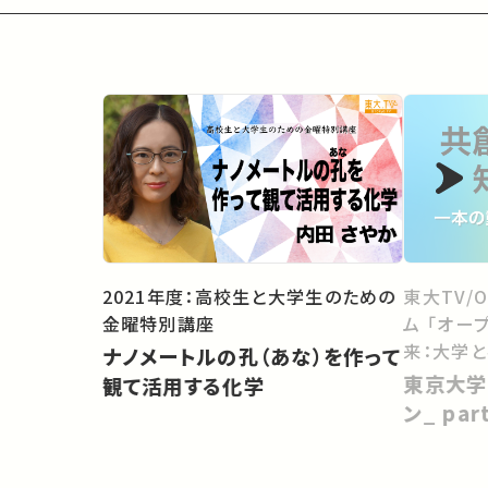
2021年度：高校生と大学生のための
東大TV/
金曜特別講座
ム 「オー
来：大学
ナノメートルの孔（あな）を作って
向けて」
東京大学
観て活用する化学
ン_ pa