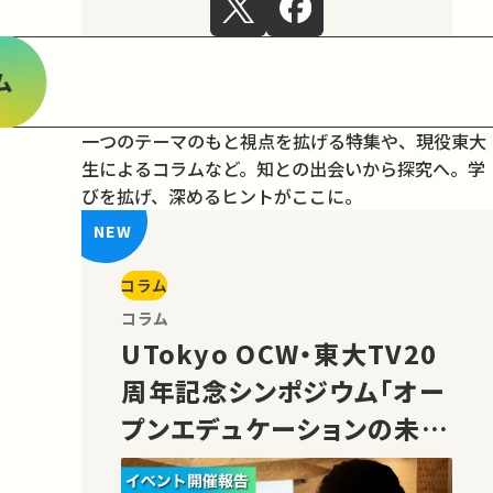
ム
一つのテーマのもと視点を拡げる特集や、現役東大
生によるコラムなど。
知との出会いから探究へ。学
びを拡げ、深めるヒントがここに。
コラム
コラム
UTokyo OCW・東大TV20
周年記念シンポジウム「オー
プンエデュケーションの未
来」の様子をご紹介！