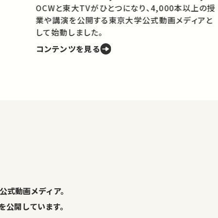
OCWと東大TVがひとつになり、4,000本以上の授
業や講演を公開する東京大学公式動画メディアと
携
して始動しました。
コンテンツを見る
学
の
し
。
公式動画メディア。
演を公開しています。