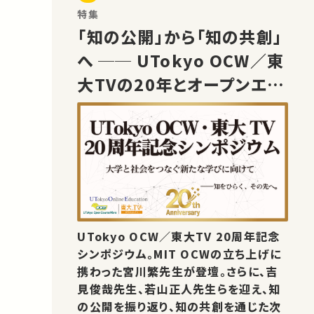
特集
「知の公開」から「知の共創」
へ ── UTokyo OCW／東
大TVの20年とオープンエデ
ュケーションの未来
UTokyo OCW／東大TV 20周年記念
シンポジウム。MIT OCWの立ち上げに
携わった宮川繁先生が登壇。さらに、吉
見俊哉先生、若山正人先生らを迎え、知
の公開を振り返り、知の共創を通じた次