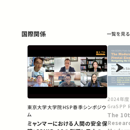
国際関係
一覧を見る
2024年度 
GraSPP 
東京大学大学院HSP春季シンポジウ
ム
The 10
Resear
ミャンマーにおける人間の安全保