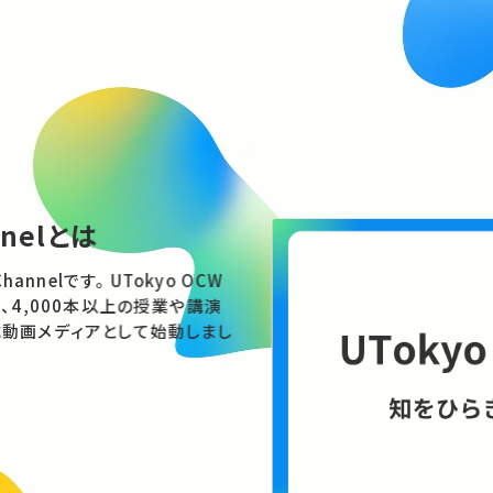
nnelとは
す。 UTokyo OCW
、4,000本以上の授業や講演
動画メディアとして始動しまし