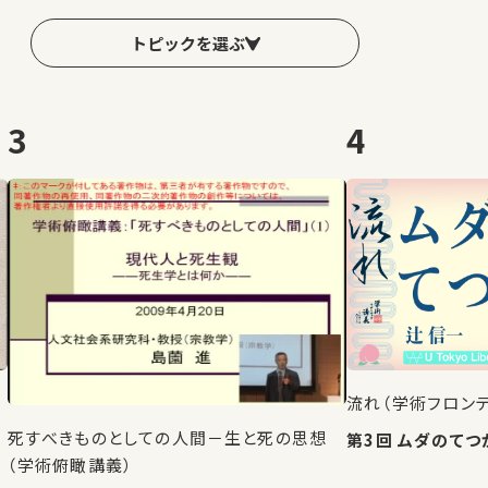
トピックを選ぶ
3
4
流れ（学術フロン
死すべきものとしての人間－生と死の思想
第3回 ムダのて
（学術俯瞰講義）