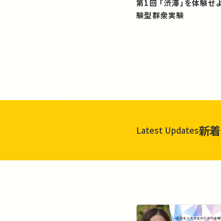
第1回 「渋滞」を体験せよ！？：体
験型群衆実験
新着
Latest Updates
一覧を見る