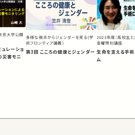
）東京大学公開
多様な視点からジェンダーを見る(学
2023年度：高校生
術フロンティア講義）
金曜特別講座
ミュレーショ
第3回 こころの健康とジェンダー
生命を支える手術
の災害モニ
ム