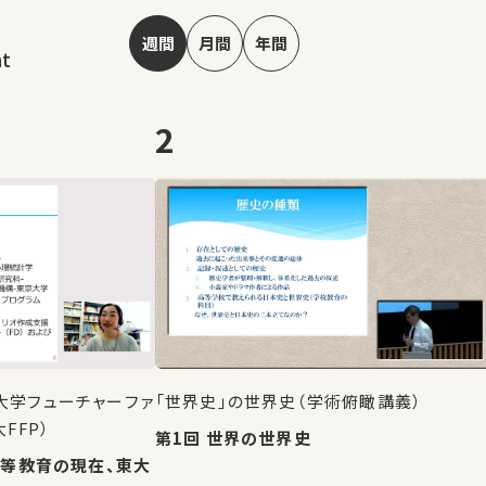
週間
月間
年間
nt
2
大学フューチャーファ
「世界史」の世界史（学術俯瞰講義）
FFP）
第1回 世界の世界史