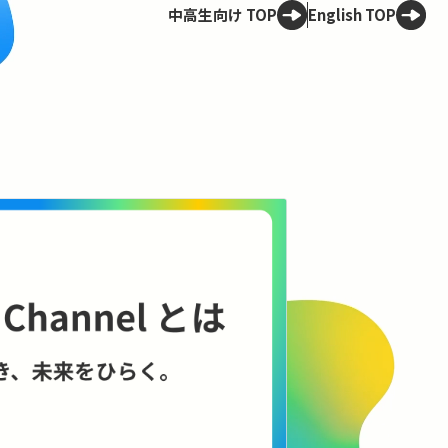
中高生向け TOP
English TOP
Spotligh
技術は、
——ELSI
理のこれ
AIやロボット
に何をもたらす
に、技術と社会
コンテンツを見