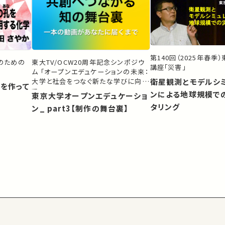
第140回（2025年春季
生のための
東大TV/OCW20周年記念シンポジウ
講座「災害」
ム 「オープンエデュケーションの未来：
大学と社会をつなぐ新たな学びに向け
衛星観測とモデルシ
）を作って
て」
ンによる地球規模で
東京大学オープンエデュケーショ
タリング
ン_ part3【制作の舞台裏】