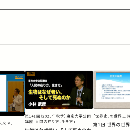
第141回（2025年秋季）東京大学公開
「世界史」の世界史（
講座「人間の在り方、生き方」
来IV」
第1回 世界の世
生物はなぜ老い、そして死ぬのか