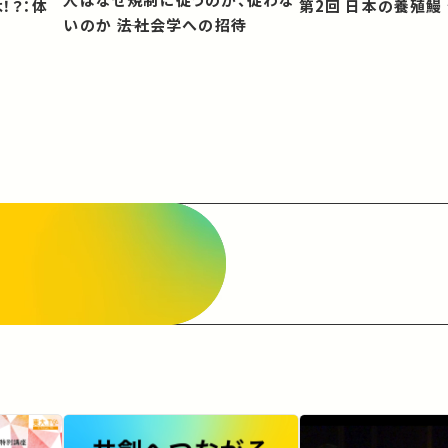
第2回 日本の養殖
いのか ――法社会学への招待