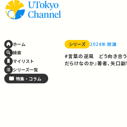
シリーズ
2024年 開講
ホーム
検索
#言葉の逆風 どう向き合
マイリスト
だらけなのか』著者、矢口副
シリーズ一覧
特集・
コラム