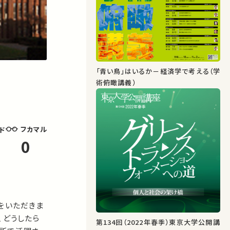
「青い鳥」はいるか－経済学で考える（学
術俯瞰講義）
フカマル
ド
0
響をいただきま
、どうしたら
第134回（2022年春季）東京大学公開講