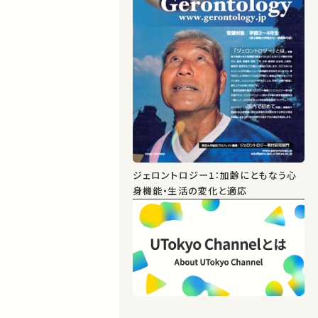
口祐人副学長
と考えました。
ー…
ジェロントロジー1：加齢にともなう心
身機能・生活の変化と適応