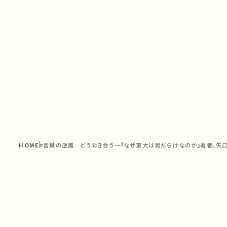
HOME
#言葉の逆風 どう向き合うー『なぜ東大は男だらけなのか』著者、矢