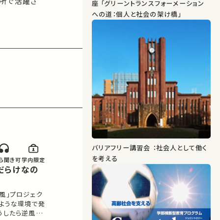
場所で活躍さ
座 「グリーントランスフォーメーション
への道：個人と社会の架け橋」
バリアフリー講習会 ：社会人として働く
を考える
ら聞き可
学内限定
だらけなの
逆風」プロジェク
のような環境で発
うしたら逆風を