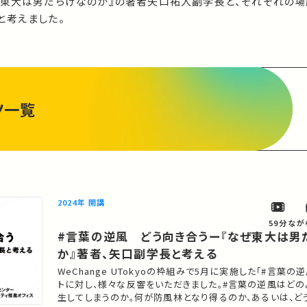
ぜ東大は男だらけなのか』の著者矢口祐人副学長と、それぞれの
と考えました。
ツ一覧
2024年 開講
59分
なが
#言葉の逆風 どう向き合うー『なぜ東大は男
か』著者、矢口副学長と考える
WeChange UTokyoの枠組みで5月に実施した「#言葉の
トに対し、様々な反響をいただきました。#言葉の逆風はど
生してしまうのか。何が防風林となり得るのか、あるいは、ど