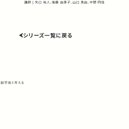
順風にできるのか。『なぜ東大は男だらけなのか』の著者矢
講師 | 矢口 祐人、後藤 由季子、山口 真由、中野 円佳
と、それぞれの場所で活躍されている東京大学教員、卒業生
著作権処理・映像編集：多様性包摂共創センター ジェンダ
シリーズ一覧に戻る
口副学長と考える