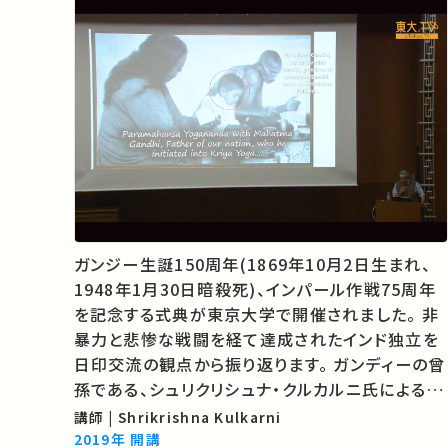
ガンジー生誕150周年(1869年10月2日生まれ、
1948年1月30日暗殺死)、インパール作戦75周年
を記念する式典が東京大学で開催されました。 非
暴力と悲惨な戦闘を経て達成されたインド独立を
日印交流の観点から振り返ります。 ガンディーの曾
孫である、シュリクリシュナ・クルカルニ氏による講
演です。ガンディーの価値観の基礎に注目しなが
講師 | Shrikrishna Kulkarni
ら、そのリーダーシップについてお話します。 ★あ
2019年 開講