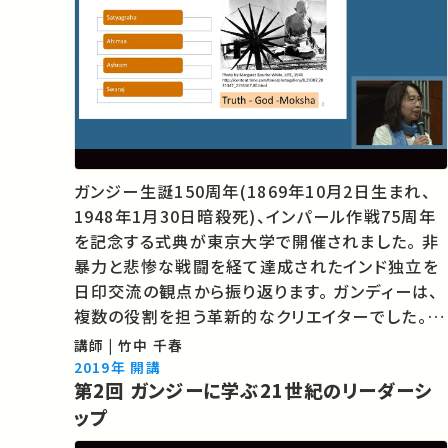
ガンジー生誕150周年(1869年10月2日生まれ、
1948年1月30日暗殺死)、インパール作戦75周年
を記念する式典が東京大学で開催されました。 非
暴力と悲惨な戦闘を経て達成されたインド独立を
日印交流の観点から振り返ります。 ガンディーは、
複数の役割を担う革新的なクリエイターでした。彼
の人生を振り返りながら、その姿や思想について考
講師 | 竹中 千春
えてみましょう。 ★あなたのシェアが、ほかの誰か
2019年 開講
第2回 ガンジーに学ぶ21世紀のリーダーシ
の学びに繋がるかもしれません。 お気に入…
ップ