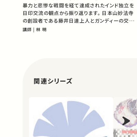
暴力と悲惨な戦闘を経て達成されたインド独立を
日印交流の観点から振り返ります。 日本山妙法寺
の創設者である藤井日達上人とガンディーの交流
やインパール作戦という出来事から、ガンディーと
講師 | 林 明
日本の関係について語ります。 ★あなたのシェア
が、ほかの誰かの学びに繋がるかもしれません。 …
関連シリーズ