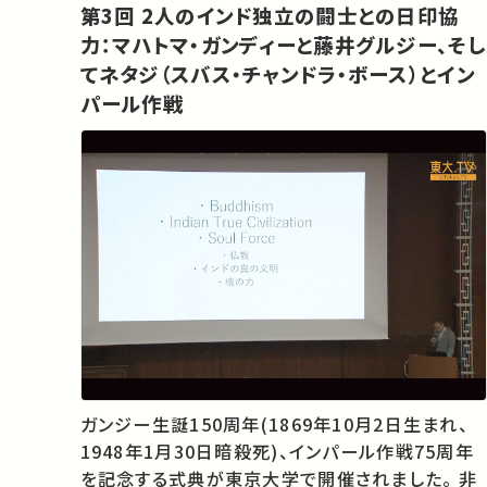
第3回 2人のインド独立の闘士との日印協
なたのシェアが、ほかの誰かの学びに繋がる…
力：マハトマ・ガンディーと藤井グルジー、そし
てネタジ（スバス・チャンドラ・ボース）とイン
パール作戦
ガンジー生誕150周年(1869年10月2日生まれ、
1948年1月30日暗殺死)、インパール作戦75周年
を記念する式典が東京大学で開催されました。 非