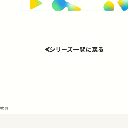
シリーズ一覧に戻る
年式典