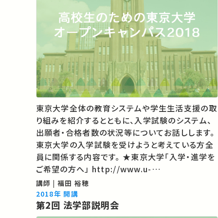
東京大学全体の教育システムや学生生活支援の取
り組みを紹介するとともに、入学試験のシステム、
出願者・合格者数の状況等についてお話しします。
東京大学の入学試験を受けようと考えている方全
員に関係する内容です。 ★東京大学「入学・進学を
ご希望の方へ」 http://www.u-
tokyo.ac.jp/index/k00_j.html ★東大TVのコ
講師 | 福田 裕穂
ンテンツがほかの誰かの学びに繋がるかもしれま
2018年 開講
第2回 法学部説明会
せん。 あなたのお気に入りの講義・講演…