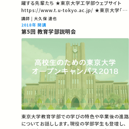
躍する先輩たち ★東京大学工学部ウェブサイト
https://www.t.u-tokyo.ac.jp/ ★東京大学「入
学・進学をご希望の方へ」 http://www.u-
講師 | 大久保 達也
tokyo.ac.jp/index/k00_j.html ★東大TVのコ
2018年 開講
第5回 教育学部説明会
ンテンツがほ…
東京大学教育学部での学びの特色や卒業後の進路
についてお話しします。現役の学部学生も登壇し、