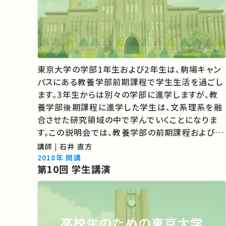
東京大学の学部1年生および2年生は、駒場キャン
パスにある教養学部前期課程で学生生活を過ごし
ます。3年生からは別々の学部に進学しますが、教
養学部後期課程に進学した学生は、文系理系を融
合させた研究領域の中で学んでいくことになりま
す。この説明会では、教養学部の前期課程および後
期課程での学びについてご紹介します。 01:39 駒
講師 | 石井 直方
場キャンパスについて 06:21 教養学部の教育理
2018年 開講
第10回 学生講演
念 11:51 リベラルアーツとは何…