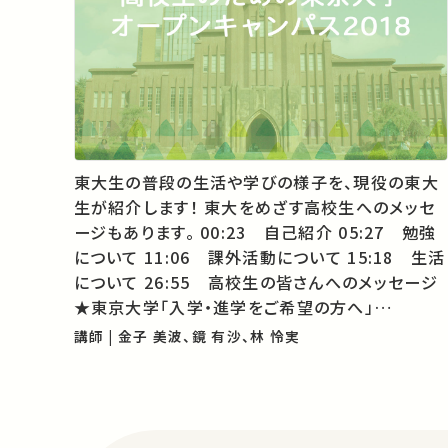
東大生の普段の生活や学びの様子を、現役の東大
生が紹介します！ 東大をめざす高校生へのメッセ
ージもあります。 00:23 自己紹介 05:27 勉強
について 11:06 課外活動について 15:18 生活
について 26:55 高校生の皆さんへのメッセージ
★東京大学「入学・進学をご希望の方へ」
http://www.u-
講師 | 金子 美波、鏡 有沙、林 怜実
tokyo.ac.jp/index/k00_j.html ★東大TVのコ
ンテンツがほかの誰かの学びに繋がるかもし…