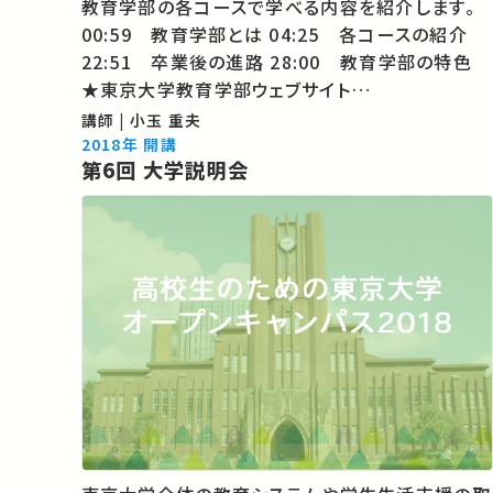
教育学部の各コースで学べる内容を紹介します。
00:59 教育学部とは 04:25 各コースの紹介
22:51 卒業後の進路 28:00 教育学部の特色
★東京大学教育学部ウェブサイト
http://www.p.u-tokyo.ac.jp/ ★東京大学「入
講師 | 小玉 重夫
学・進学をご希望の方へ」 http://www.u-
2018年 開講
第6回 大学説明会
tokyo.ac.jp/index/k00_j.html …