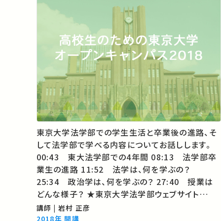
東京大学法学部での学生生活と卒業後の進路、そ
して法学部で学べる内容についてお話しします。
00:43 東大法学部での4年間 08:13 法学部卒
業生の進路 11:52 法学は、何を学ぶの？
25:34 政治学は、何を学ぶの？ 27:40 授業は
どんな様子？ ★東京大学法学部ウェブサイト
http://www.j.u-tokyo.ac.jp/ ★東京大学「入
講師 | 岩村 正彦
学・進学をご希望の方へ」 http://www.u-
2018年 開講