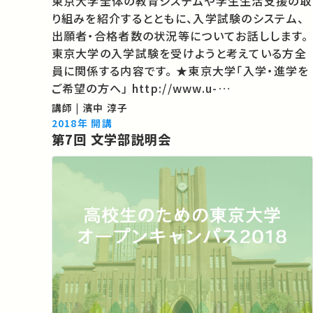
東京大学全体の教育システムや学生生活支援の取
り組みを紹介するとともに、入学試験のシステム、
出願者・合格者数の状況等についてお話しします。
東京大学の入学試験を受けようと考えている方全
員に関係する内容です。 ★東京大学「入学・進学を
ご希望の方へ」 http://www.u-
tokyo.ac.jp/index/k00_j.html ★東大TVのコ
講師 | 濱中 淳子
ンテンツがほかの誰かの学びに繋がるかもしれま
2018年 開講
第7回 文学部説明会
せん。 あなたのお気に入りの講義・講演…