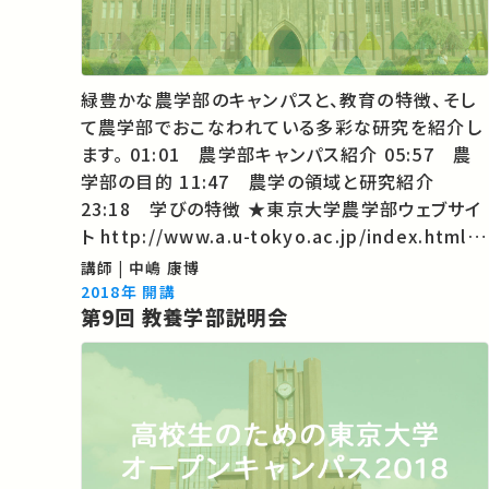
緑豊かな農学部のキャンパスと、教育の特徴、そし
て農学部でおこなわれている多彩な研究を紹介し
ます。 01:01 農学部キャンパス紹介 05:57 農
学部の目的 11:47 農学の領域と研究紹介
23:18 学びの特徴 ★東京大学農学部ウェブサイ
ト http://www.a.u-tokyo.ac.jp/index.html
★東京大学「入学・進学をご希望の方へ」
講師 | 中嶋 康博
http://www.u-
2018年 開講
第9回 教養学部説明会
tokyo.ac.jp/index/k00_j.html ★東大TVの
コ…