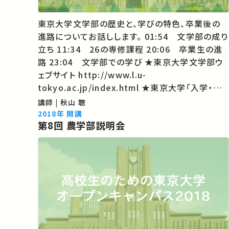
東京大学文学部の歴史と、学びの特色、卒業後の
進路についてお話しします。 01:54 文学部の成り
立ち 11:34 26の専修課程 20:06 卒業生の進
路 23:04 文学部での学び ★東京大学文学部ウ
ェブサイト http://www.l.u-
tokyo.ac.jp/index.html ★東京大学「入学・進
学をご希望の方へ」 http://www.u-
講師 | 秋山 聰
tokyo.ac.jp/index/k00_j.html ★東大TVのコ
2018年 開講
第8回 農学部説明会
ンテンツがほかの誰かの学びに繋がる…