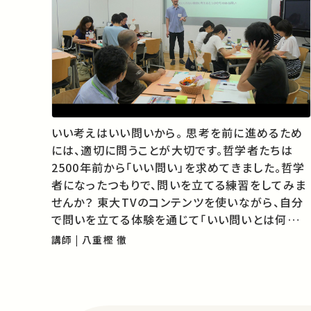
いい考えはいい問いから。 思考を前に進めるため
には、適切に問うことが大切です。哲学者たちは
2500年前から「いい問い」を求めてきました。哲学
者になったつもりで、問いを立てる練習をしてみま
せんか？ 東大TVのコンテンツを使いながら、自分
で問いを立てる体験を通じて「いい問いとは何か」
を考えるワークショップです。 01:49 自己紹介・趣
講師 | 八重樫 徹
旨説明 14:41 「問題」と「問い」の関係 24:01 動画
を使った問いづくり 43:50 …