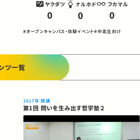
ヤクダツ
フカマル
ナルホド
0
0
0
#オープンキャンパス・体験イベント
#中高生向け
ンツ一覧
2017年 開講
第1回 問いを生み出す哲学塾２