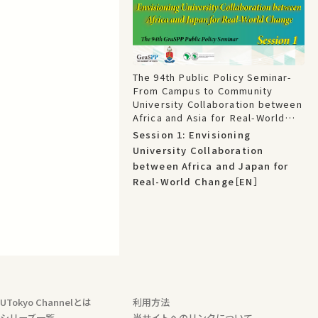
The 94th Public Policy Seminar-
From Campus to Community
University Collaboration between
Africa and Asia for Real-World
Change: TICAD 9 Partnership
Session 1: Envisioning
Project
University Collaboration
between Africa and Japan for
Real-World Change［EN］
UTokyo Channelとは
利用方法
シリーズ一覧
当サイトへのリンクについて