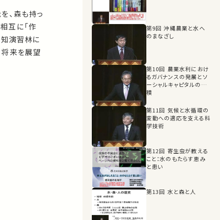
を、森も持っ
相互に「作
第9回 沖縄農業と水へ
のまなざし
愛知演習林に
、将来を展望
第10回 農業水利におけ
るガバナンスの発展とソ
ーシャルキャピタルの蓄
積
第11回 気候と水循環の
変動への適応を支える科
学技術
第12回 寄生虫が教える
こと：水のもたらす恵み
と患い
第13回 水と森と人