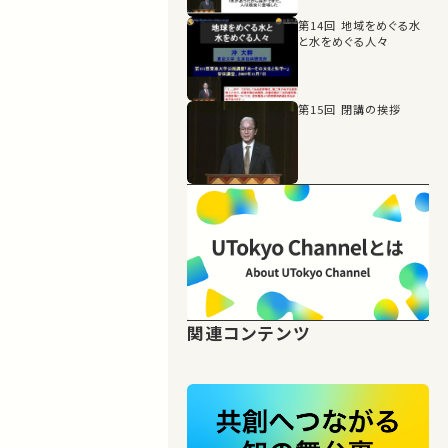
第14回 地域をめぐる水
と水をめぐる人々
第15回 閉講の挨拶
関連コンテンツ