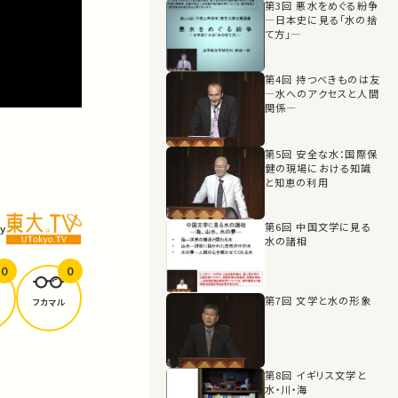
第3回 悪水をめぐる紛争
―日本史に見る「水の捨
て方」―
第4回 持つべきものは友
―水へのアクセスと人間
関係―
第5回 安全な水：国際保
健の現場における知識
と知恵の利用
第6回 中国文学に見る
y
水の諸相
0
0
第7回 文学と水の形象
フカマル
第8回 イギリス文学と
水・川・海