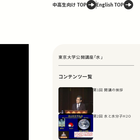
中高生向け TOP
English TOP
東京大学公開講座「水」
コンテンツ一覧
第1回 開講の挨拶
第2回 水と水分子H2O